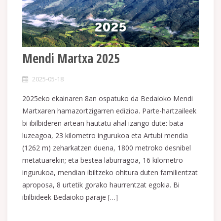
Mendi Martxa 2025
2025-05-18
2025eko ekainaren 8an ospatuko da Bedaioko Mendi
Martxaren hamazortzigarren edizioa. Parte-hartzaileek
bi ibilbideren artean hautatu ahal izango dute: bata
luzeagoa, 23 kilometro ingurukoa eta Artubi mendia
(1262 m) zeharkatzen duena, 1800 metroko desnibel
metatuarekin; eta bestea laburragoa, 16 kilometro
ingurukoa, mendian ibiltzeko ohitura duten familientzat
aproposa, 8 urtetik gorako haurrentzat egokia. Bi
ibilbideek Bedaioko paraje […]