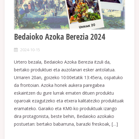
Bedaioko Azoka Berezia 2024
2024-10-15
Urtero bezala, Bedaioko Azoka Berezia itzuli da,
bertako produktuei eta auzolanari esker antolatua.
Urriaren 20an, goizeko 10:00etatik 13:45era, ospatuko
da frontoian. Azoka honek aukera paregabea
eskaintzen du gure lurrak ematen dituen produktu
oparoak ezagutzeko eta etxera kalitatezko produktuak
eramateko. Garaiko eta KM0-ko produktuak izango
dira protagonista, beste behin, Bedaioko azokako
postuetan: bertako babarruna, barazki freskoak, […]