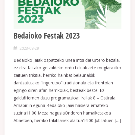
Bedaioko Festak 2023
2023-08-29
Bedaioko jaiak ospatzeko unea iritsi da! Urtero bezala,
ez dira faltako goizaldeko ordu txikiak arte mugiaraziko
zaituen trikitia, herriko hainbat belaunaldik
dantzatutako “Ingurutxo” tradizionala eta frontoian
egingo diren afari herrikoiak, besteak beste. Ez
galdu!Hemen duzu programazioa: Irailak 8 – Ostirala.
Amabirjin eguna Bedaioko jaiei hasiera emateko
suziria11:00 Meza nagusiaOndoren hamaiketakoa
Abaetxen, herriko trikitilariek alaitua14:00 Jubilatuen […]