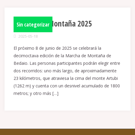
Marcha de Montaña 2025
Sin categorizar
2025-05-18
El próximo 8 de junio de 2025 se celebrará la
decimoctava edición de la Marcha de Montaña de
Bedaio. Las personas participantes podrán elegir entre
dos recorridos: uno más largo, de aproximadamente
23 kilómetros, que atraviesa la cima del monte Artubi
(1262 m) y cuenta con un desnivel acumulado de 1800
metros; y otro más […]