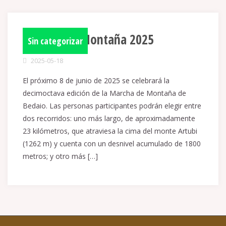
Marcha de Montaña 2025
Sin categorizar
2025-05-18
El próximo 8 de junio de 2025 se celebrará la
decimoctava edición de la Marcha de Montaña de
Bedaio. Las personas participantes podrán elegir entre
dos recorridos: uno más largo, de aproximadamente
23 kilómetros, que atraviesa la cima del monte Artubi
(1262 m) y cuenta con un desnivel acumulado de 1800
metros; y otro más […]