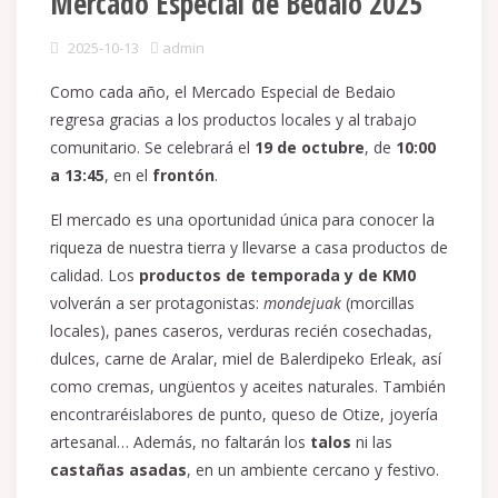
Mercado Especial de Bedaio 2025
2025-10-13
admin
Como cada año, el Mercado Especial de Bedaio
regresa gracias a los productos locales y al trabajo
comunitario. Se celebrará el
19 de octubre
, de
10:00
a 13:45
, en el
frontón
.
El mercado es una oportunidad única para conocer la
riqueza de nuestra tierra y llevarse a casa productos de
calidad. Los
productos de temporada y de KM0
volverán a ser protagonistas:
mondejuak
(morcillas
locales), panes caseros, verduras recién cosechadas,
dulces, carne de Aralar, miel de Balerdipeko Erleak, así
como cremas, ungüentos y aceites naturales. También
encontraréislabores de punto, queso de Otize, joyería
artesanal… Además, no faltarán los
talos
ni las
castañas asadas
, en un ambiente cercano y festivo.